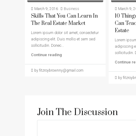
March 9, 2016
Business
March 9, 
Skills That You Can Learn In
10 Thing
The Real Estate Market
Can Teac
Estate
Lorem ipsum dolor sit amet, consectetur
adipiscing elit. Duis mollis et sem sed
Lorem ipsum 
sollicitudin. Donec...
adipiscing e
sollicitudin. 
Continue reading
Continue re
by fitzroybrownny@gmail.com
by fitzro
Join The Discussion