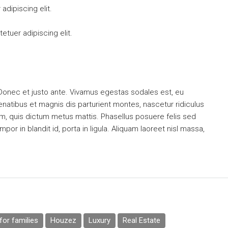
dipiscing elit.
tuer adipiscing elit.
 Donec et justo ante. Vivamus egestas sodales est, eu
atibus et magnis dis parturient montes, nascetur ridiculus
dum, quis dictum metus mattis. Phasellus posuere felis sed
or in blandit id, porta in ligula. Aliquam laoreet nisl massa,
or families
Houzez
Luxury
Real Estate