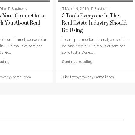
2016
Business
March 9, 2016
Business
s Your Competitors
5 Tools Everyone In The
h You About Real
Real Estate Industry Should
Be Using
dolor sit amet, consectetur
Lorem ipsum dolor sit amet, consectetur
lit. Duis mollis et sem sed
adipiscing elit. Duis mollis et sem sed
Donec...
sollicitudin. Donec...
ading
Continue reading
ybrownny@gmail.com
by fitzroybrownny@gmail.com