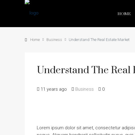
HOME
Home
Business
Understand The Real Estate Market
Understand The Real 
11 years ago
Business
0
Lorem ipsum dolor sit amet, consectetur adipisci