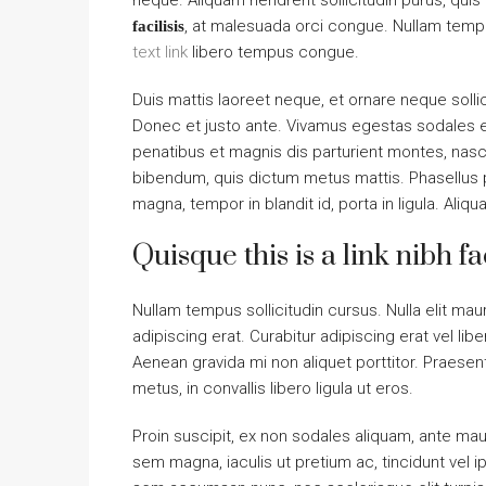
neque. Aliquam hendrerit sollicitudin purus, qu
, at malesuada orci congue. Nullam tempus
facilisis
text link
libero tempus congue.
Duis mattis laoreet neque, et ornare neque solli
Donec et justo ante. Vivamus egestas sodales 
penatibus et magnis dis parturient montes, nascet
bibendum, quis dictum metus mattis. Phasellus p
magna, tempor in blandit id, porta in ligula. Aliq
Quisque this is a link nibh f
Nullam tempus sollicitudin cursus. Nulla elit maur
adipiscing erat. Curabitur adipiscing erat vel 
Aenean gravida mi non aliquet porttitor. Praese
metus, in convallis libero ligula ut eros.
Proin suscipit, ex non sodales aliquam, ante maur
sem magna, iaculis ut pretium ac, tincidunt vel