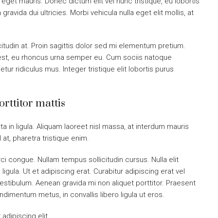
get mauris. Donec dictum elit vel nunc tristique, eu lobortis
ravida dui ultricies. Morbi vehicula nulla eget elit mollis, at
citudin at. Proin sagittis dolor sed mi elementum pretium.
est, eu rhoncus urna semper eu. Cum sociis natoque
ur ridiculus mus. Integer tristique elit lobortis purus
orttitor mattis
a in ligula. Aliquam laoreet nisl massa, at interdum mauris
sl at, pharetra tristique enim.
orci congue. Nullam tempus sollicitudin cursus. Nulla elit
ligula. Ut et adipiscing erat. Curabitur adipiscing erat vel
tibulum. Aenean gravida mi non aliquet porttitor. Praesent
ndimentum metus, in convallis libero ligula ut eros.
dipiscing elit.