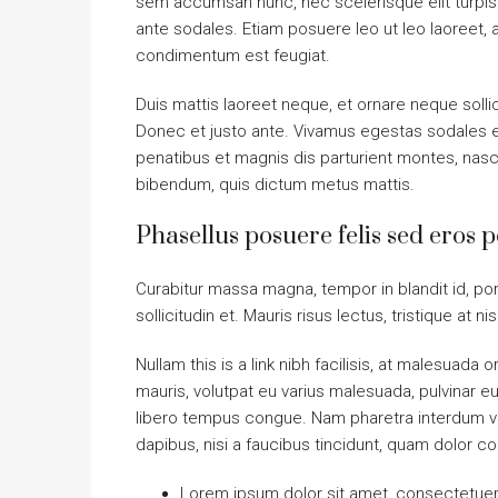
sem accumsan nunc, nec scelerisque elit turpis e
ante sodales. Etiam posuere leo ut leo laoreet, a g
condimentum est feugiat.
Duis mattis laoreet neque, et ornare neque solli
Donec et justo ante. Vivamus egestas sodales 
penatibus et magnis dis parturient montes, nascet
bibendum, quis dictum metus mattis.
Phasellus posuere felis sed eros p
Curabitur massa magna, tempor in blandit id, port
sollicitudin et. Mauris risus lectus, tristique at ni
Nullam this is a link nibh facilisis, at malesuada 
mauris, volutpat eu varius malesuada, pulvinar eu 
libero tempus congue. Nam pharetra interdum ves
dapibus, nisi a faucibus tincidunt, quam dolor co
Lorem ipsum dolor sit amet, consectetuer a