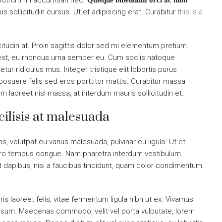
is rutrum mi accumsan nec.
Quisque bibendum orci ac nibh
 sollicitudin cursus. Ut et adipiscing erat. Curabitur
this is a
citudin at. Proin sagittis dolor sed mi elementum pretium.
est, eu rhoncus urna semper eu. Cum sociis natoque
ur ridiculus mus. Integer tristique elit lobortis purus
osuere felis sed eros porttitor mattis. Curabitur massa
uam laoreet nisl massa, at interdum mauris sollicitudin et.
acilisis at malesuada
is, volutpat eu varius malesuada, pulvinar eu ligula. Ut et
libero tempus congue. Nam pharetra interdum vestibulum.
nt dapibus, nisi a faucibus tincidunt, quam dolor condimentum
is laoreet felis, vitae fermentum ligula nibh ut ex. Vivamus
 ipsum. Maecenas commodo, velit vel porta vulputate, lorem